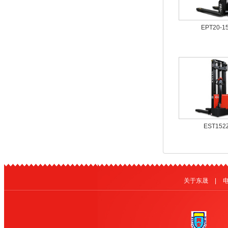
EPT20-
搬运车 
EST15
关于东晟
|