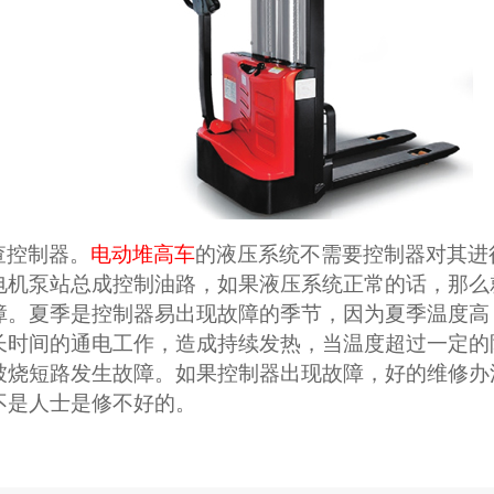
查控制器。
电动堆高车
的液压系统不需要控制器对其进
电机泵站总成控制油路，如果液压系统正常的话，那么
障。夏季是控制器易出现故障的季节，因为夏季温度高
长时间的通电工作，造成持续发热，当温度超过一定的
被烧短路发生故障。如果控制器出现故障，好的维修办
不是人士是修不好的。