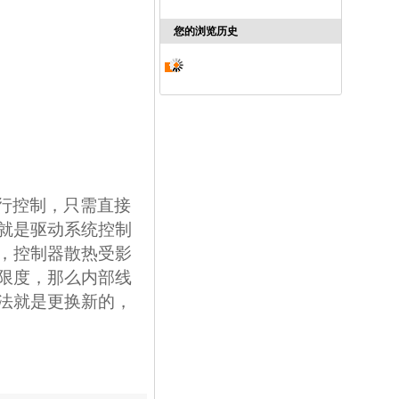
您的浏览历史
行控制，只需直接
就是驱动系统控制
，控制器散热受影
限度，那么内部线
法就是更换新的，