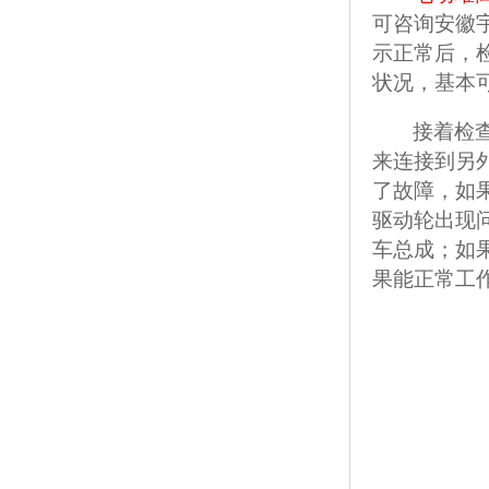
可咨询安徽
示正常后，
状况，基本
接着检
来连接到另
了故障，如
驱动轮出现
车总成；如
果能正常工