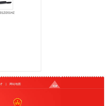
01Z/201HZ
1 2.0/2.5/3.0吨电
动搬运车
才
|
网站地图