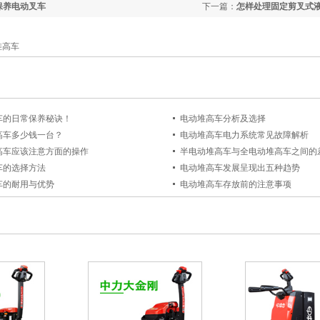
保养电动叉车
下一篇：
怎样处理固定剪叉式
堆高车
车的日常保养秘诀！
电动堆高车分析及选择
高车多少钱一台？
电动堆高车电力系统常见故障解析
高车应该注意方面的操作
半电动堆高车与全电动堆高车之间的
车的选择方法
电动堆高车发展呈现出五种趋势
车的耐用与优势
电动堆高车存放前的注意事项