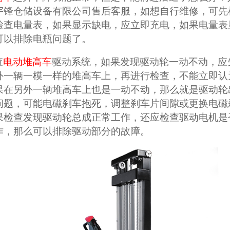
宇锋仓储设备有限公司售后客服，如想自行维修，可先
检查电量表，如果显示缺电，应立即充电，如果电量表
可以排除电瓶问题了。
查
电动堆高车
驱动系统，如果发现驱动轮一动不动，应
外一辆一模一样的堆高车上，再进行检查，不能立即认
果在另外一辆堆高车上也是一动不动，那么就是驱动轮
问题，可能电磁刹车抱死，调整刹车片间隙或更换电磁
果检查发现驱动轮总成正常工作，还应检查驱动电机是
作，那么可以排除驱动部分的故障。