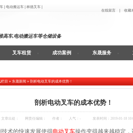
 |
电动搬运车 |
林德叉车 |
在线留言
|
收藏
堆高车,电动搬运车等仓储设备
叉车租赁
成功案例
东晟服务
讯栏目
»
东晟新闻
»
剖析电动叉车的成本优势！
剖析电动叉车的成本优势！
文章出处：
网责任编辑：
作者：
人气：
-
发表时间：2019-01-18 10:0
制技术的快速发展使得
电动叉车
操作变得越来越稳定，