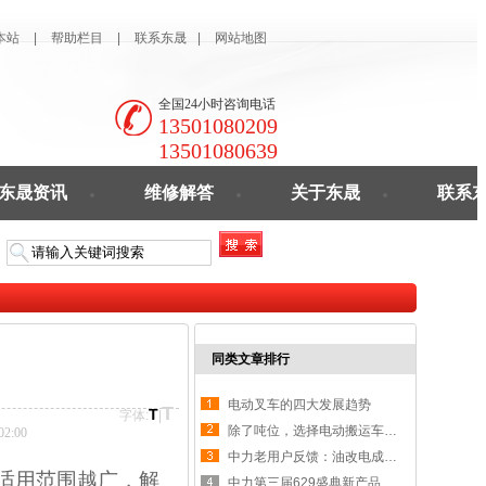
本站
|
帮助栏目
|
联系东晟
|
网站地图
全国24小时咨询电话
13501080209
13501080639
东晟资讯
维修解答
关于东晟
联系
同类文章排行
电动叉车的四大发展趋势
T
T
字体:
|
除了吨位，选择电动搬运车还应该看什么？
2:00
中力老用户反馈：油改电成高新技术企业新宠儿,电动叉车
适用范围越广，解
中力第三届629盛典新产品发布全系搬马机器人产品