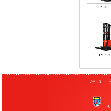
EPT20-
搬运车 
EST15
关于东晟
|
地