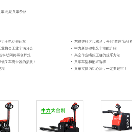
叉车 电动叉车价格
中力全电动搬运车
东晟智科厉兵秣马，开启“超速”新征
工业协会工业车辆分会
中力新款锂电叉车性能介绍
晟智科助阿姆再创辉煌
高空作业绳的正确的挂系方法
降低叉车离合器的损耗！
叉车车型和配置选择
规程
叉车实操内功心法，一定要记牢！