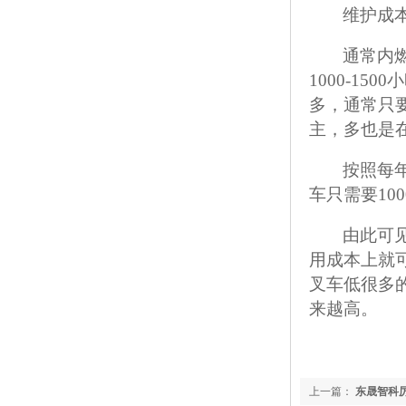
维护成
通常内
1000-1
多，通常只
主，多也是
按照每
车只需要1000
由此可
用成本上就
叉车低很多
来越高。
上一篇：
东晟智科厉