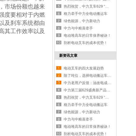
，市场份额也越来
热烈祝贺，中力叉车629 “我们一起做，点蓝中国”新品发布盛典圆满举办
强度要相对于内燃
格力牵手中力全电动搬运车
绿色能源，中力新动力
以及刹车系统都由
中力与中粮喜牵手
高其工作效率以及
电动堆高车的日常保养秘诀！
剖析电动叉车的成本优势！
新资讯文章
电动叉车的四大发展趋势
除了吨位，选择电动搬运车还应该看什么？
中力老用户反馈：油改电成高新技术企业新宠儿,电动叉车
中力第三届629盛典新产品发布全系搬马机器人产品
热烈祝贺，中力叉车629 “我们一起做，点蓝中国”新品发布盛典圆满举办
格力牵手中力全电动搬运车
绿色能源，中力新动力
中力与中粮喜牵手
电动堆高车的日常保养秘诀！
剖析电动叉车的成本优势！