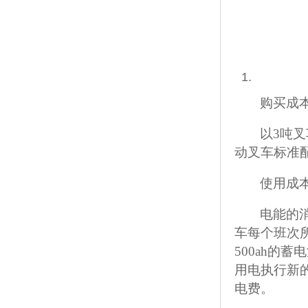
购买成
以
3吨叉
动叉车标准配
使用成
电能的
车每个班次所
500ah的
用电执行新
电费。