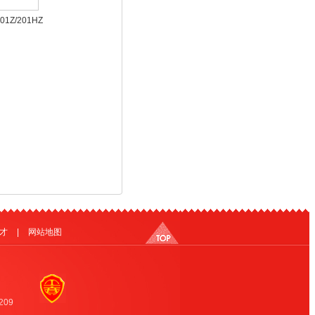
01Z/201HZ
1 2.0/2.5/3.0吨电
动搬运车
才
|
网站地图
09