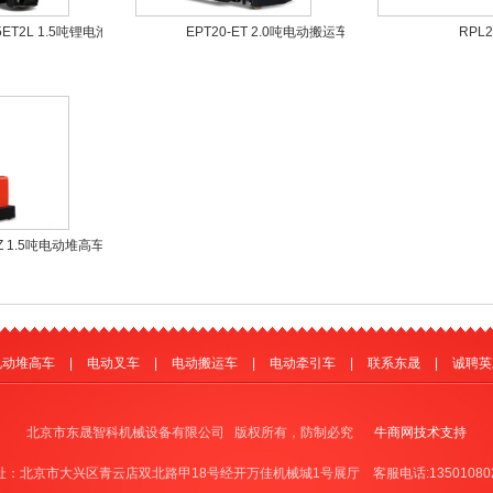
15ET2L 1.5吨锂电池
EPT20-ET 2.0吨电动搬运车
RPL2
中力小金刚2系(锂电
中力大金刚
RPL251/30
款)
2Z 1.5吨电动堆高车
电动堆高车
|
电动叉车
|
电动搬运车
|
电动牵引车
|
联系东晟
|
诚聘英
北京市东晟智科机械设备有限公司 版权所有，防制必究
牛商网技术支持
址：北京市大兴区青云店双北路甲18号经开万佳机械城1号展厅 客服电话:135010802