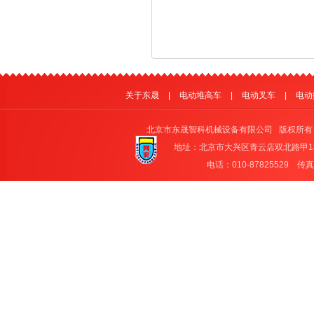
关于东晟
|
电动堆高车
|
电动叉车
|
电动
北京市东晟智科机械设备有限公司 版权所
地址：北京市大兴区青云店双北路甲18号
电话：010-87825529 传真：