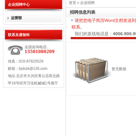
首页
»
企业招聘
企业招聘中心
招聘信息列表
运营部
请把您电子简历Word文档发送到
联系。
我们的直线电话是：
4006-900-9
联系东晟智科
全国咨询电话:
13501080209
传真：010-87825529
邮箱：bjdszk@126.com
暂无数据
地址:北京市大兴区青云店双北路
甲18号经开万佳机械城1号展厅